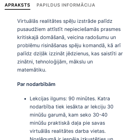
APRAKSTS
PAPILDUS INFORMĀCIJA
Virtuālās realitātes spēļu izstrāde palīdz
pusaudžiem attīstīt nepieciešamās prasmes
kritiskajā domāšanā, veicina radošumu un
problēmu risināšanas spēju komandā, kā arī
palīdz dziļāk izzināt jēdzienus, kas saistīti ar
zinātni, tehnoloģijām, mākslu un
matemātiku.
Par nodarbībām
Lekcijas ilgums: 90 minūtes. Katra
nodarbība tiek iesākta ar lekciju 30
minūšu garumā, kam seko 30-40
minūšu praktiskā daļa pie savas
virtuālās realitātes darba vietas.
Noslēgumā ir iespēja izkustēties un