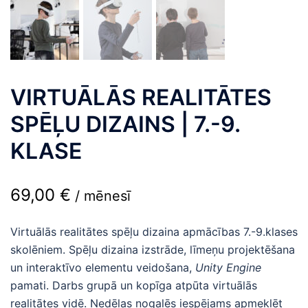
VIRTUĀLĀS REALITĀTES
SPĒĻU DIZAINS | 7.-9.
KLASE
69,00
€
/ mēnesī
Virtuālās realitātes spēļu dizaina apmācības 7.-9.klases
skolēniem. Spēļu dizaina izstrāde, līmeņu projektēšana
un interaktīvo elementu veidošana,
Unity Engine
pamati. Darbs grupā un kopīga atpūta virtuālās
realitātes vidē. Nedēļas nogalēs iespējams apmeklēt