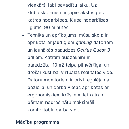
vienkārši labi pavadītu laiku. Uz
klubu skolēniem ir jāpierakstās pēc
katras nodarbības. Kluba nodarbības
ilgums: 90 minūtes.
Tehnika un aprīkojums: mūsu skola ir
aprīkota ar jaudīgiem
gaming
datoriem
un jaunākās paaudzes
Oculus Quest 3
brillēm. Katram audzēknim ir
paredzēta 10m2 telpa pilnvērtīgai un
drošai kustībai virtuālās realitātes vidē.
Datoru monitoriem ir brīvi regulējama
pozīcija, un darba vietas aprīkotas ar
ergonomiskiem krēsliem, lai katram
bērnam nodrošinātu maksimāli
komfortablu darba vidi.
Mācību programma