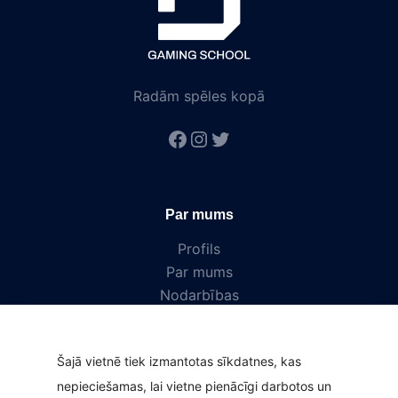
Radām spēles kopā
#
#
#
Par mums
Profils
Par mums
Nodarbības
Nometnes
Jaunumi
Šajā vietnē tiek izmantotas sīkdatnes, kas
Kontakti
nepieciešamas, lai vietne pienācīgi darbotos un