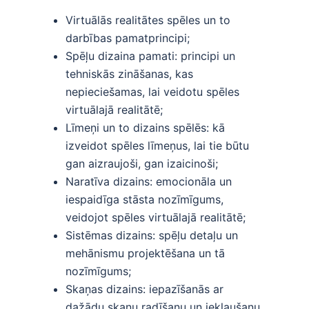
Virtuālās realitātes spēles un to
darbības pamatprincipi;
Spēļu dizaina pamati: principi un
tehniskās zināšanas, kas
nepieciešamas, lai veidotu spēles
virtuālajā realitātē;
Līmeņi un to dizains spēlēs: kā
izveidot spēles līmeņus, lai tie būtu
gan aizraujoši, gan izaicinoši;
Naratīva dizains: emocionāla un
iespaidīga stāsta nozīmīgums,
veidojot spēles virtuālajā realitātē;
Sistēmas dizains: spēļu detaļu un
mehānismu projektēšana un tā
nozīmīgums;
Skaņas dizains: iepazīšanās ar
dažādu skaņu radīšanu un iekļaušanu