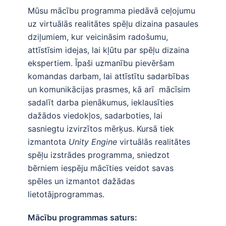
Mūsu mācību programma piedāvā ceļojumu
uz virtuālās realitātes spēļu dizaina pasaules
dziļumiem, kur veicināsim radošumu,
attīstīsim idejas, lai kļūtu par spēļu dizaina
ekspertiem. Īpaši uzmanību pievēršam
komandas darbam, lai attīstītu sadarbības
un komunikācijas prasmes, kā arī mācīsim
sadalīt darba pienākumus, ieklausīties
dažādos viedokļos, sadarboties, lai
sasniegtu izvirzītos mērķus. Kursā tiek
izmantota
Unity Engine
virtuālās realitātes
spēļu izstrādes programma, sniedzot
bērniem iespēju mācīties veidot savas
spēles un izmantot dažādas
lietotājprogrammas.
Mācību programmas saturs: