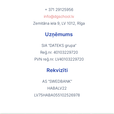
+ 371 29125956
info@dgschool.lv
Zemitāna iela 9, LV 1012, Rīga
Uzņēmums
SIA “DATEKS grupa”
Reģ.nr. 40103229720
PVN reģ.nr. LV40103229720
Rekvizīti
AS “SWEDBANK”
HABALV22
LV75HABA055102526978