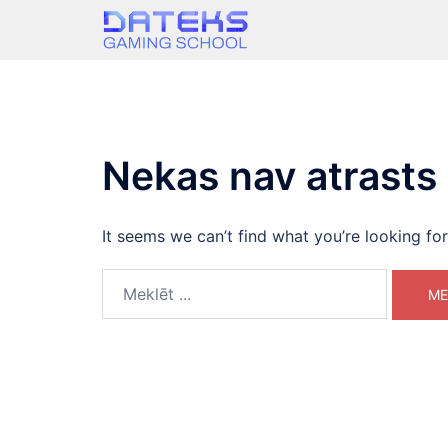
Skip
to
content
Nekas nav atrasts
It seems we can’t find what you’re looking fo
Search
for: