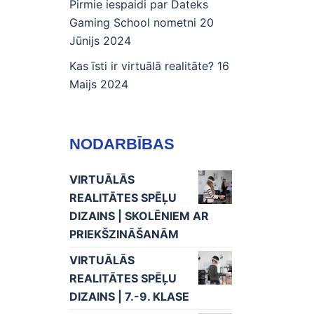
Pirmie iespaidi par Dateks
Gaming School nometni
20
Jūnijs 2024
Kas īsti ir virtuālā realitāte?
16
Maijs 2024
NODARBĪBAS
VIRTUĀLĀS
REALITĀTES SPĒĻU
DIZAINS | SKOLĒNIEM AR
PRIEKŠZINĀŠANĀM
VIRTUĀLĀS
REALITĀTES SPĒĻU
DIZAINS | 7.-9. KLASE