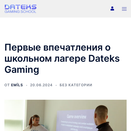
Перейти
Пер
к
ме
содержимому
Первые впечатления о
школьном лагере Dateks
Gaming
ОТ
EMĪLS
20.06.2024
БЕЗ КАТЕГОРИИ